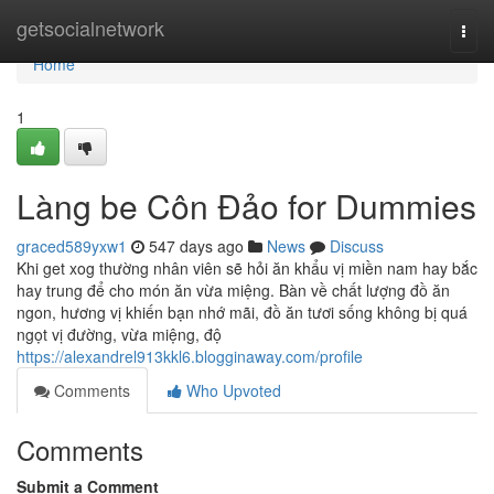
Home
getsocialnetwork
Togg
navi
Home
1
Làng be Côn Đảo for Dummies
graced589yxw1
547 days ago
News
Discuss
Khi get xog thường nhân viên sẽ hỏi ăn khẩu vị miền nam hay bắc
hay trung để cho món ăn vừa miệng. Bàn về chất lượng đồ ăn
ngon, hương vị khiến bạn nhớ mãi, đồ ăn tươi sống không bị quá
ngọt vị đường, vừa miệng, độ
https://alexandrel913kkl6.blogginaway.com/profile
Comments
Who Upvoted
Comments
Submit a Comment