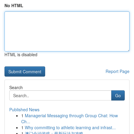
No HTML
HTML is disabled
Report Page
Search
Go
Published News
1
Managerial Messaging through Group Chat: How
Ch...
1
Why committing to athletic learning and infrast...
1
澳门金沙游戏：最新玩法与攻略