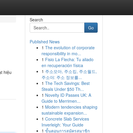
Search
Go
Published News
1
The evolution of corporate
responsibility in mo...
1
Fisio La Flecha: Tu aliado
en recuperación física
1
주소모아, 주소킹, 주소월드,
ạt hiệu
주소야: 주소 정보를...
1
The Tech Savings: Best
Steals Under $50 Th...
1
Novelty ID Passes UK: A
Guide to Merrimen...
1
Modern tendencies shaping
sustainable expansion...
1
Concrete Slab Services
Inverleigh: Your Guide
1
ขั้นตอนการสมัครสมาชิก