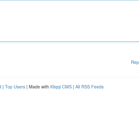
Rep
d
|
Top Users
| Made with
Kliqqi CMS
|
All RSS Feeds