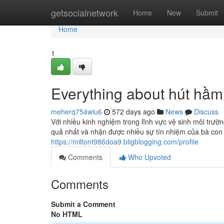
Home
getsocialnetwork
Home
New
Submit
Home
1
Everything about hút hầm
meherq754wiu6
572 days ago
News
Discuss
Với nhiều kinh nghiệm trong lĩnh vực vệ sinh môi trườ
quả nhất và nhận được nhiều sự tín nhiệm của bà con 
https://miltont986doa9.bligblogging.com/profile
Comments
Who Upvoted
Comments
Submit a Comment
No HTML