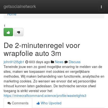
Home
getsocialnetwork
Togg
navi
Home
1
De 2-minutenregel voor
wrapfolie auto 3m
john912l5gb1
603 days ago
News
Discuss
Teneinde jouw een zo goed mogelijke ervaring te melden van de
sites, maken we toepassen met cookies en vergelijkbare
methodes. Wij maken behandeling van functionele, analytische en
marketing cookies. Zo wensen we ervoor dat wij persoonlijke
inhoud kunnen laten gadeslaan. De technische service ofwel
toegang is strikt vereist voor het
https://minecraftcommand.science/profile/wastetights3
Comments
Who Upvoted