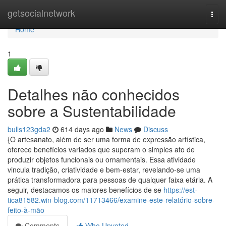
Home
getsocialnetwork
Togg
navi
Home
1
Detalhes não conhecidos
sobre a Sustentabilidade
bulls123gda2
614 days ago
News
Discuss
{O artesanato, além de ser uma forma de expressão artística,
oferece benefícios variados que superam o simples ato de
produzir objetos funcionais ou ornamentais. Essa atividade
vincula tradição, criatividade e bem-estar, revelando-se uma
prática transformadora para pessoas de qualquer faixa etária. A
seguir, destacamos os maiores benefícios de se
https://est-
tica81582.win-blog.com/11713466/examine-este-relatório-sobre-
feito-à-mão
Comments
Who Upvoted