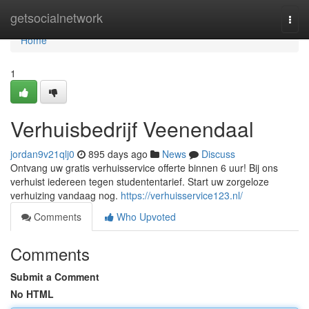
Home
getsocialnetwork
Togg
navi
Home
1
Verhuisbedrijf Veenendaal
jordan9v21qlj0
895 days ago
News
Discuss
Ontvang uw gratis verhuisservice offerte binnen 6 uur! Bij ons
verhuist iedereen tegen studententarief. Start uw zorgeloze
verhuizing vandaag nog.
https://verhuisservice123.nl/
Comments
Who Upvoted
Comments
Submit a Comment
No HTML