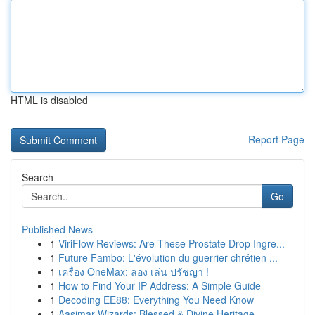
HTML is disabled
Report Page
Search
Go
Published News
1
ViriFlow Reviews: Are These Prostate Drop Ingre...
1
Future Fambo: L'évolution du guerrier chrétien ...
1
เครื่อง OneMax: ลอง เล่น ปรัชญา !
1
How to Find Your IP Address: A Simple Guide
1
Decoding EE88: Everything You Need Know
1
Aasimar Wizards: Blessed & Divine Heritage